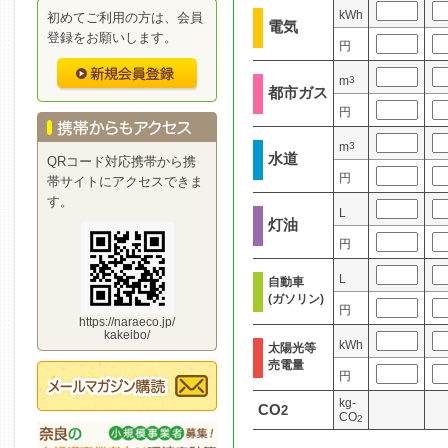
kWh
初めてご利用の方は、会員
電気
登録をお願いします。
円
m
3
都市ガス
円
m
3
水道
QRコード対応携帯から携
円
帯サイトにアクセスできま
す。
L
灯油
円
L
自動車
(ガソリン)
円
https://naraeco.jp/
kakeibo/
kWh
太陽光等
売電量
円
kg-
CO
2
CO
2