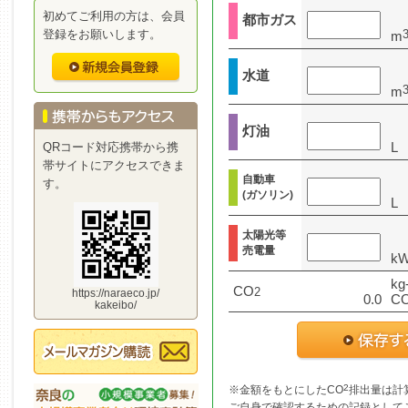
初めてご利用の方は、会員
都市ガス
登録をお願いします。
m
水道
m
灯油
L
QRコード対応携帯から携
帯サイトにアクセスできま
自動車
す。
(ガソリン)
L
太陽光等
売電量
k
kg
CO
2
https://naraeco.jp/
0.0
C
kakeibo/
2
※金額をもとにしたCO
排出量は計
ご自身で確認するための記録として